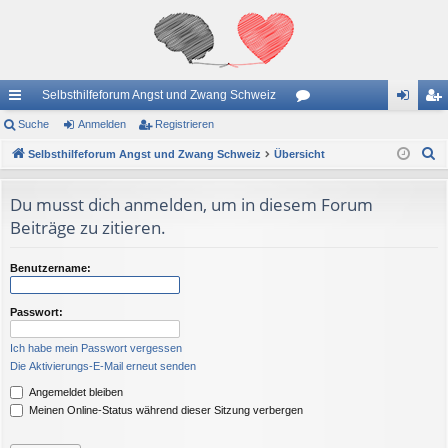
Selbsthilfeforum Angst und Zwang Schweiz
ch
Suche
Anmelden
Registrieren
or
n
eg
S
ne
Selbsthilfeforum Angst und Zwang Schweiz
Übersicht
en
m
ist
u
llz
el
rie
c
Du musst dich anmelden, um in diesem Forum
ug
de
re
h
Beiträge zu zitieren.
e
riff
n
n
Benutzername:
Passwort:
Ich habe mein Passwort vergessen
Die Aktivierungs-E-Mail erneut senden
Angemeldet bleiben
Meinen Online-Status während dieser Sitzung verbergen