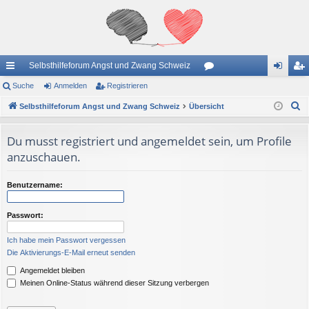
Selbsthilfeforum Angst und Zwang Schweiz
ch
Suche
Anmelden
Registrieren
or
n
eg
S
ne
Selbsthilfeforum Angst und Zwang Schweiz
Übersicht
en
m
ist
u
llz
el
rie
c
Du musst registriert und angemeldet sein, um Profile
ug
de
re
h
anzuschauen.
e
riff
n
n
Benutzername:
Passwort:
Ich habe mein Passwort vergessen
Die Aktivierungs-E-Mail erneut senden
Angemeldet bleiben
Meinen Online-Status während dieser Sitzung verbergen