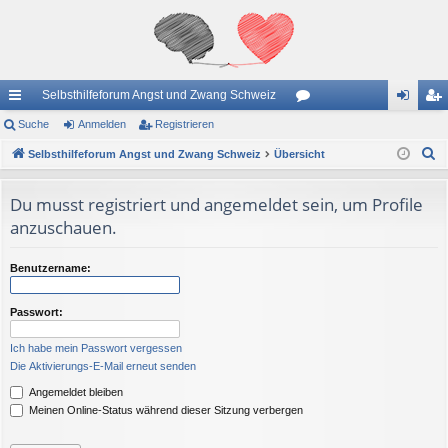
Selbsthilfeforum Angst und Zwang Schweiz
ch
Suche
Anmelden
Registrieren
or
n
eg
S
ne
Selbsthilfeforum Angst und Zwang Schweiz
Übersicht
en
m
ist
u
llz
el
rie
c
Du musst registriert und angemeldet sein, um Profile
ug
de
re
h
anzuschauen.
e
riff
n
n
Benutzername:
Passwort:
Ich habe mein Passwort vergessen
Die Aktivierungs-E-Mail erneut senden
Angemeldet bleiben
Meinen Online-Status während dieser Sitzung verbergen