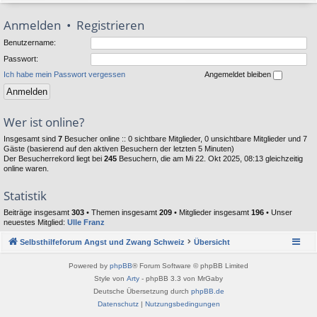
Anmelden
•
Registrieren
Benutzername:
Passwort:
Ich habe mein Passwort vergessen
Angemeldet bleiben
Wer ist online?
Insgesamt sind
7
Besucher online :: 0 sichtbare Mitglieder, 0 unsichtbare Mitglieder und 7
Gäste (basierend auf den aktiven Besuchern der letzten 5 Minuten)
Der Besucherrekord liegt bei
245
Besuchern, die am Mi 22. Okt 2025, 08:13 gleichzeitig
online waren.
Statistik
Beiträge insgesamt
303
• Themen insgesamt
209
• Mitglieder insgesamt
196
• Unser
neuestes Mitglied:
Ulle Franz
Selbsthilfeforum Angst und Zwang Schweiz
Übersicht
Powered by
phpBB
® Forum Software © phpBB Limited
Style von
Arty
- phpBB 3.3 von MrGaby
Deutsche Übersetzung durch
phpBB.de
Datenschutz
|
Nutzungsbedingungen