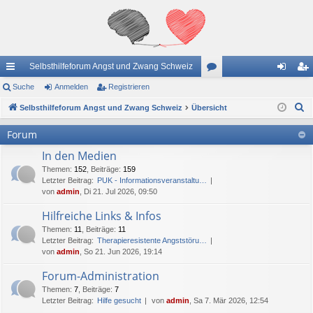
Selbsthilfeforum Angst und Zwang Schweiz
ch
Suche
Anmelden
Registrieren
or
n
eg
S
ne
Selbsthilfeforum Angst und Zwang Schweiz
Übersicht
en
m
ist
u
llz
el
rie
Forum
c
ug
de
re
In den Medien
h
e
Themen
:
152
,
Beiträge
:
159
riff
n
n
Letzter Beitrag:
PUK - Informationsveranstaltu…
von
admin
, Di 21. Jul 2026, 09:50
Hilfreiche Links & Infos
Themen
:
11
,
Beiträge
:
11
Letzter Beitrag:
Therapieresistente Angststöru…
von
admin
, So 21. Jun 2026, 19:14
Forum-Administration
Themen
:
7
,
Beiträge
:
7
Letzter Beitrag:
Hilfe gesucht
von
admin
, Sa 7. Mär 2026, 12:54