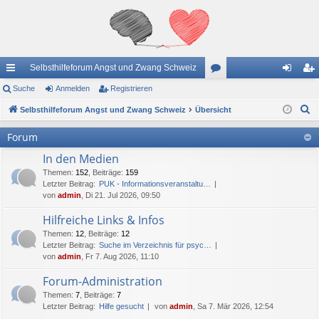
Selbsthilfeforum Angst und Zwang Schweiz
ch
Suche
Anmelden
Registrieren
or
n
eg
S
ne
Selbsthilfeforum Angst und Zwang Schweiz
Übersicht
en
m
ist
u
llz
el
rie
Forum
c
ug
de
re
In den Medien
h
e
Themen
:
152
,
Beiträge
:
159
riff
n
n
Letzter Beitrag:
PUK - Informationsveranstaltu…
von
admin
, Di 21. Jul 2026, 09:50
Hilfreiche Links & Infos
Themen
:
12
,
Beiträge
:
12
Letzter Beitrag:
Suche im Verzeichnis für psyc…
von
admin
, Fr 7. Aug 2026, 11:10
Forum-Administration
Themen
:
7
,
Beiträge
:
7
Letzter Beitrag:
Hilfe gesucht
von
admin
, Sa 7. Mär 2026, 12:54