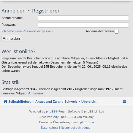
Anmelden
•
Registrieren
Benutzername:
Passwort:
Ich habe mein Passwort vergessen
Angemeldet bleiben
Wer ist online?
Insgesamt sind
5
Besucher online :: 0 sichtbare Mitglieder, 1 unsichtbares Mitglied und 4
Gäste (basierend auf den aktiven Besuchern der letzten 5 Minuten)
Der Besucherrekord liegt bei
245
Besuchern, die am Mi 22. Okt 2025, 08:13 gleichzeitig
online waren.
Statistik
Beiträge insgesamt
304
• Themen insgesamt
210
• Mitglieder insgesamt
197
• Unser
neuestes Mitglied:
Annalena
Selbsthilfeforum Angst und Zwang Schweiz
Übersicht
Powered by
phpBB
® Forum Software © phpBB Limited
Style von
Arty
- phpBB 3.3 von MrGaby
Deutsche Übersetzung durch
phpBB.de
Datenschutz
|
Nutzungsbedingungen