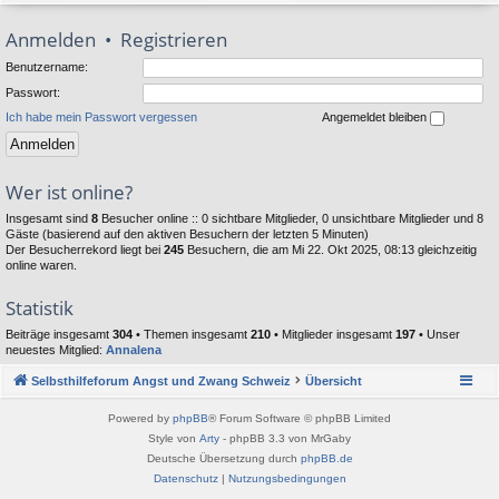
Anmelden
•
Registrieren
Benutzername:
Passwort:
Ich habe mein Passwort vergessen
Angemeldet bleiben
Wer ist online?
Insgesamt sind
8
Besucher online :: 0 sichtbare Mitglieder, 0 unsichtbare Mitglieder und 8
Gäste (basierend auf den aktiven Besuchern der letzten 5 Minuten)
Der Besucherrekord liegt bei
245
Besuchern, die am Mi 22. Okt 2025, 08:13 gleichzeitig
online waren.
Statistik
Beiträge insgesamt
304
• Themen insgesamt
210
• Mitglieder insgesamt
197
• Unser
neuestes Mitglied:
Annalena
Selbsthilfeforum Angst und Zwang Schweiz
Übersicht
Powered by
phpBB
® Forum Software © phpBB Limited
Style von
Arty
- phpBB 3.3 von MrGaby
Deutsche Übersetzung durch
phpBB.de
Datenschutz
|
Nutzungsbedingungen