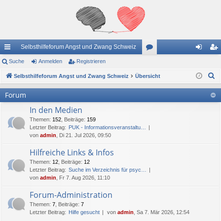
Selbsthilfeforum Angst und Zwang Schweiz
ch
Suche
Anmelden
Registrieren
or
n
eg
S
ne
Selbsthilfeforum Angst und Zwang Schweiz
Übersicht
en
m
ist
u
llz
el
rie
Forum
c
ug
de
re
In den Medien
h
e
Themen
:
152
,
Beiträge
:
159
riff
n
n
Letzter Beitrag:
PUK - Informationsveranstaltu…
von
admin
, Di 21. Jul 2026, 09:50
Hilfreiche Links & Infos
Themen
:
12
,
Beiträge
:
12
Letzter Beitrag:
Suche im Verzeichnis für psyc…
von
admin
, Fr 7. Aug 2026, 11:10
Forum-Administration
Themen
:
7
,
Beiträge
:
7
Letzter Beitrag:
Hilfe gesucht
von
admin
, Sa 7. Mär 2026, 12:54