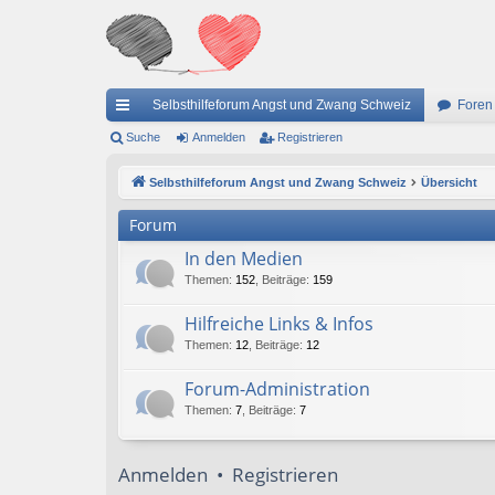
Selbsthilfeforum Angst und Zwang Schweiz
Foren
ch
Suche
Anmelden
Registrieren
ne
Selbsthilfeforum Angst und Zwang Schweiz
Übersicht
llz
Forum
ug
In den Medien
riff
Themen
:
152
,
Beiträge
:
159
Hilfreiche Links & Infos
Themen
:
12
,
Beiträge
:
12
Forum-Administration
Themen
:
7
,
Beiträge
:
7
Anmelden
•
Registrieren