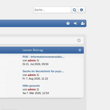
Suche
Erweiterte Suc
S
FA
n
eg
Q
m
ist
el
rie
Letzter Beitrag
de
re
PUK - Informationsveranstaltu…
n
n
N
von
admin
e
Di 21. Jul 2026, 09:50
u
Suche im Verzeichnis für psyc…
e
N
von
admin
s
e
Fr 7. Aug 2026, 11:10
t
u
e
Hilfe gesucht
e
r
N
von
admin
s
B
e
Sa 7. Mär 2026, 12:54
t
e
u
e
i
e
r
t
s
B
r
t
e
a