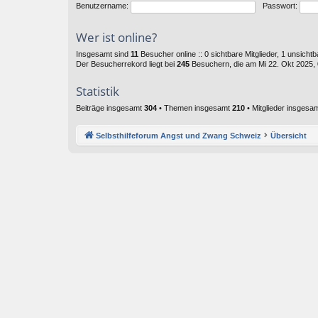
Benutzername:
Passwort:
Wer ist online?
Insgesamt sind
11
Besucher online :: 0 sichtbare Mitglieder, 1 unsich
Der Besucherrekord liegt bei
245
Besuchern, die am Mi 22. Okt 2025, 0
Statistik
Beiträge insgesamt
304
• Themen insgesamt
210
• Mitglieder insgesa
Selbsthilfeforum Angst und Zwang Schweiz
Übersicht