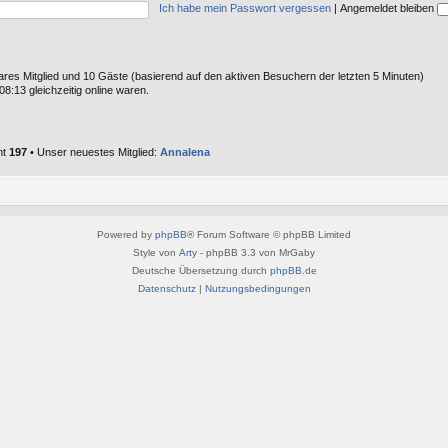
Ich habe mein Passwort vergessen
|
Angemeldet bleiben
tbares Mitglied und 10 Gäste (basierend auf den aktiven Besuchern der letzten 5 Minuten)
8:13 gleichzeitig online waren.
mt
197
• Unser neuestes Mitglied:
Annalena
Powered by
phpBB
® Forum Software © phpBB Limited
Style von
Arty
- phpBB 3.3 von MrGaby
Deutsche Übersetzung durch
phpBB.de
Datenschutz
|
Nutzungsbedingungen