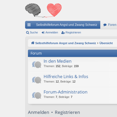
Selbsthilfeforum Angst und Zwang Schweiz
Foren
ch
Suche
Anmelden
Registrieren
ne
Selbsthilfeforum Angst und Zwang Schweiz
Übersicht
llz
Forum
ug
In den Medien
riff
Themen
:
152
,
Beiträge
:
159
Hilfreiche Links & Infos
Themen
:
12
,
Beiträge
:
12
Forum-Administration
Themen
:
7
,
Beiträge
:
7
Anmelden
•
Registrieren