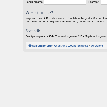
Benutzername:
Passwort:
Wer ist online?
Insgesamt sind
2
Besucher online :: 0 sichtbare Mitglieder, 0 unsichtb
Der Besucherrekord liegt bei
245
Besuchern, die am Mi 22. Okt 2025, 0
Statistik
Beiträge insgesamt
304
• Themen insgesamt
210
• Mitglieder insgesa
Selbsthilfeforum Angst und Zwang Schweiz
Übersicht