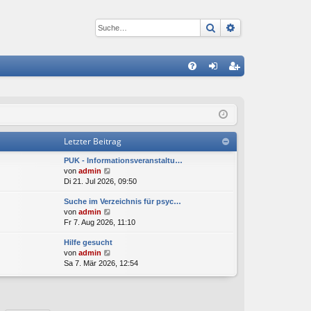
Suche
Erweiterte Suc
S
FA
n
eg
Q
m
ist
el
rie
Letzter Beitrag
de
re
PUK - Informationsveranstaltu…
n
n
N
von
admin
e
Di 21. Jul 2026, 09:50
u
Suche im Verzeichnis für psyc…
e
N
von
admin
s
e
Fr 7. Aug 2026, 11:10
t
u
e
Hilfe gesucht
e
r
N
von
admin
s
B
e
Sa 7. Mär 2026, 12:54
t
e
u
e
i
e
r
t
s
B
r
t
e
a