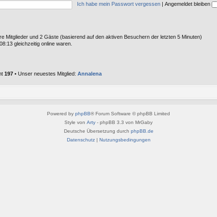
Ich habe mein Passwort vergessen
|
Angemeldet bleiben
are Mitglieder und 2 Gäste (basierend auf den aktiven Besuchern der letzten 5 Minuten)
8:13 gleichzeitig online waren.
mt
197
• Unser neuestes Mitglied:
Annalena
Powered by
phpBB
® Forum Software © phpBB Limited
Style von
Arty
- phpBB 3.3 von MrGaby
Deutsche Übersetzung durch
phpBB.de
Datenschutz
|
Nutzungsbedingungen