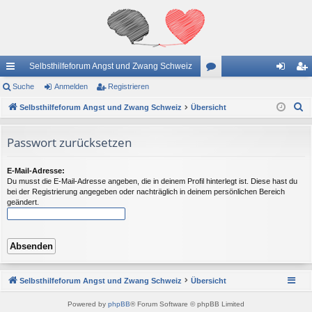
Selbsthilfeforum Angst und Zwang Schweiz
ch
Suche
Anmelden
Registrieren
or
n
eg
S
ne
Selbsthilfeforum Angst und Zwang Schweiz
Übersicht
en
m
ist
u
llz
el
rie
c
Passwort zurücksetzen
ug
de
re
h
e
riff
n
n
E-Mail-Adresse:
Du musst die E-Mail-Adresse angeben, die in deinem Profil hinterlegt ist. Diese hast du
bei der Registrierung angegeben oder nachträglich in deinem persönlichen Bereich
geändert.
Selbsthilfeforum Angst und Zwang Schweiz
Übersicht
Powered by
phpBB
® Forum Software © phpBB Limited