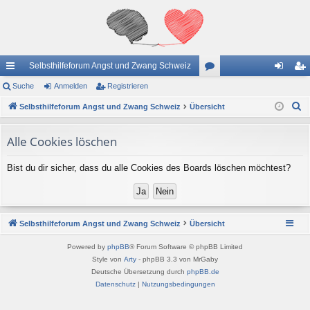
Selbsthilfeforum Angst und Zwang Schweiz
ch
Suche
Anmelden
Registrieren
or
n
eg
S
ne
Selbsthilfeforum Angst und Zwang Schweiz
Übersicht
en
m
ist
u
llz
el
rie
c
Alle Cookies löschen
ug
de
re
h
Bist du dir sicher, dass du alle Cookies des Boards löschen möchtest?
e
riff
n
n
Selbsthilfeforum Angst und Zwang Schweiz
Übersicht
Powered by
phpBB
® Forum Software © phpBB Limited
Style von
Arty
- phpBB 3.3 von MrGaby
Deutsche Übersetzung durch
phpBB.de
Datenschutz
|
Nutzungsbedingungen