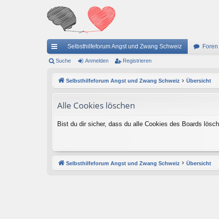
Selbsthilfeforum Angst und Zwang Schweiz
Foren
ch
Suche
Anmelden
Registrieren
ne
Selbsthilfeforum Angst und Zwang Schweiz
Übersicht
llz
Alle Cookies löschen
ug
riff
Bist du dir sicher, dass du alle Cookies des Boards lös
Selbsthilfeforum Angst und Zwang Schweiz
Übersicht