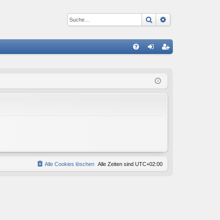
Suche
Erweiterte Suc
S
FA
n
eg
Q
m
ist
el
rie
de
re
n
n
Alle Cookies löschen
Alle Zeiten sind
UTC+02:00