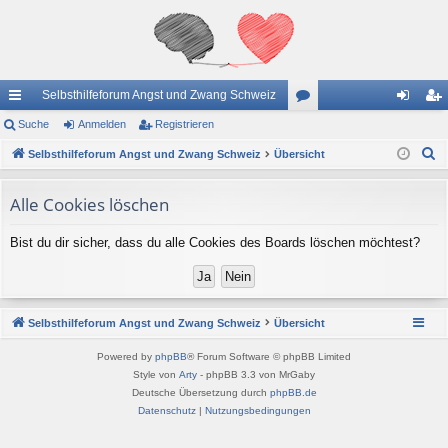
Selbsthilfeforum Angst und Zwang Schweiz
ch
Suche
Anmelden
Registrieren
or
n
eg
S
ne
Selbsthilfeforum Angst und Zwang Schweiz
Übersicht
en
m
ist
u
llz
el
rie
c
Alle Cookies löschen
ug
de
re
h
Bist du dir sicher, dass du alle Cookies des Boards löschen möchtest?
e
riff
n
n
Selbsthilfeforum Angst und Zwang Schweiz
Übersicht
Powered by
phpBB
® Forum Software © phpBB Limited
Style von
Arty
- phpBB 3.3 von MrGaby
Deutsche Übersetzung durch
phpBB.de
Datenschutz
|
Nutzungsbedingungen