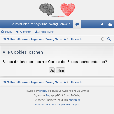
Selbsthilfeforum Angst und Zwang Schweiz
ch
Suche
Anmelden
Registrieren
or
n
eg
S
ne
Selbsthilfeforum Angst und Zwang Schweiz
Übersicht
en
m
ist
u
llz
el
rie
c
Alle Cookies löschen
ug
de
re
h
Bist du dir sicher, dass du alle Cookies des Boards löschen möchtest?
e
riff
n
n
Selbsthilfeforum Angst und Zwang Schweiz
Übersicht
Powered by
phpBB
® Forum Software © phpBB Limited
Style von
Arty
- phpBB 3.3 von MrGaby
Deutsche Übersetzung durch
phpBB.de
Datenschutz
|
Nutzungsbedingungen