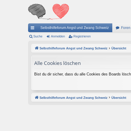
Selbsthilfeforum Angst und Zwang Schweiz
Foren
ch
Suche
Anmelden
Registrieren
ne
Selbsthilfeforum Angst und Zwang Schweiz
Übersicht
llz
Alle Cookies löschen
ug
riff
Bist du dir sicher, dass du alle Cookies des Boards lös
Selbsthilfeforum Angst und Zwang Schweiz
Übersicht