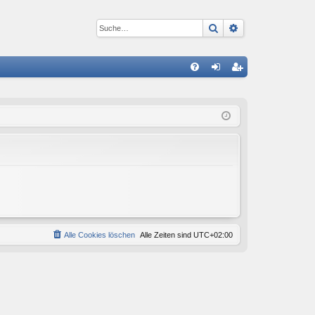
Suche
Erweiterte Suc
S
FA
n
eg
Q
m
ist
el
rie
de
re
n
n
Alle Cookies löschen
Alle Zeiten sind
UTC+02:00