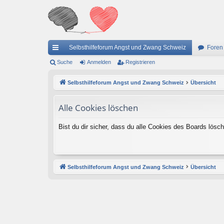
Selbsthilfeforum Angst und Zwang Schweiz
Foren
ch
Suche
Anmelden
Registrieren
ne
Selbsthilfeforum Angst und Zwang Schweiz
Übersicht
llz
Alle Cookies löschen
ug
riff
Bist du dir sicher, dass du alle Cookies des Boards lös
Selbsthilfeforum Angst und Zwang Schweiz
Übersicht