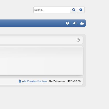
Suche
Erweiterte Suc
S
FA
n
eg
Q
m
ist
el
rie
de
re
n
n
Alle Cookies löschen
Alle Zeiten sind
UTC+02:00