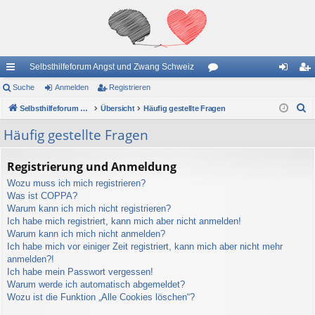
Selbsthilfeforum Angst und Zwang Schweiz
ch
Suche
Anmelden
Registrieren
or
n
eg
S
ne
Selbsthilfeforum Angst und Zwang Schweiz
Übersicht
Häufig gestellte Fragen
en
m
ist
u
llz
el
rie
Häufig gestellte Fragen
c
ug
de
re
h
Registrierung und Anmeldung
e
riff
n
n
Wozu muss ich mich registrieren?
Was ist COPPA?
Warum kann ich mich nicht registrieren?
Ich habe mich registriert, kann mich aber nicht anmelden!
Warum kann ich mich nicht anmelden?
Ich habe mich vor einiger Zeit registriert, kann mich aber nicht mehr
anmelden?!
Ich habe mein Passwort vergessen!
Warum werde ich automatisch abgemeldet?
Wozu ist die Funktion „Alle Cookies löschen“?