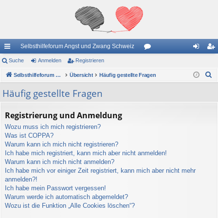
Selbsthilfeforum Angst und Zwang Schweiz
ch
Suche
Anmelden
Registrieren
or
n
eg
S
ne
Selbsthilfeforum Angst und Zwang Schweiz
Übersicht
Häufig gestellte Fragen
en
m
ist
u
llz
el
rie
Häufig gestellte Fragen
c
ug
de
re
h
Registrierung und Anmeldung
e
riff
n
n
Wozu muss ich mich registrieren?
Was ist COPPA?
Warum kann ich mich nicht registrieren?
Ich habe mich registriert, kann mich aber nicht anmelden!
Warum kann ich mich nicht anmelden?
Ich habe mich vor einiger Zeit registriert, kann mich aber nicht mehr
anmelden?!
Ich habe mein Passwort vergessen!
Warum werde ich automatisch abgemeldet?
Wozu ist die Funktion „Alle Cookies löschen“?