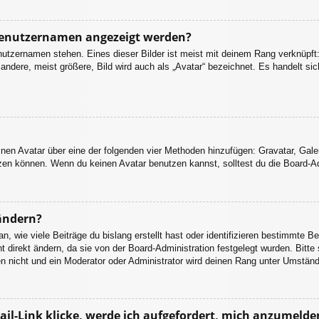
 Benutzernamen angezeigt werden?
nutzernamen stehen. Eines dieser Bilder ist meist mit deinem Rang verknüpft:
dere, meist größere, Bild wird auch als „Avatar“ bezeichnet. Es handelt sich
einen Avatar über eine der folgenden vier Methoden hinzufügen: Gravatar, Gal
en können. Wenn du keinen Avatar benutzen kannst, solltest du die Board-Adm
ändern?
 wie viele Beiträge du bislang erstellt hast oder identifizieren bestimmte B
 direkt ändern, da sie von der Board-Administration festgelegt wurden. Bitte
n nicht und ein Moderator oder Administrator wird deinen Rang unter Umstän
il-Link klicke, werde ich aufgefordert, mich anzumelde