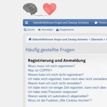
Selbsthilfeforum Angst und Zwang Schweiz
Foren
ch
Suche
Anmelden
Registrieren
ne
Selbsthilfeforum Angst und Zwang Schweiz
Übersicht
llz
Häufig gestellte Fragen
ug
riff
Registrierung und Anmeldung
Wozu muss ich mich registrieren?
Was ist COPPA?
Warum kann ich mich nicht registrieren?
Ich habe mich registriert, kann mich aber nicht anmelden
Warum kann ich mich nicht anmelden?
Ich habe mich vor einiger Zeit registriert, kann mich abe
Ich habe mein Passwort vergessen!
Warum werde ich automatisch abgemeldet?
Wozu ist die Funktion „Alle Cookies löschen“?