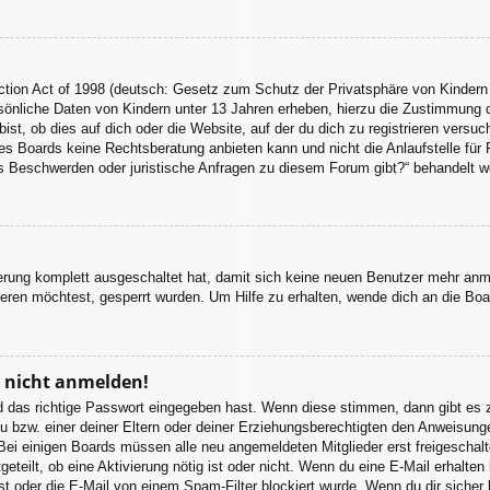
tion Act of 1998 (deutsch: Gesetz zum Schutz der Privatsphäre von Kindern 
sönliche Daten von Kindern unter 13 Jahren erheben, hierzu die Zustimmung 
st, ob dies auf dich oder die Website, auf der du dich zu registrieren versuchs
s Boards keine Rechtsberatung anbieten kann und nicht die Anlaufstelle für R
 es Beschwerden oder juristische Anfragen zu diesem Forum gibt?“ behandelt w
ierung komplett ausgeschaltet hat, damit sich keine neuen Benutzer mehr an
eren möchtest, gesperrt wurden. Um Hilfe zu erhalten, wende dich an die Boa
r nicht anmelden!
d das richtige Passwort eingegeben hast. Wenn diese stimmen, dann gibt es
u bzw. einer deiner Eltern oder deiner Erziehungsberechtigten den Anweisungen
. Bei einigen Boards müssen alle neu angemeldeten Mitglieder erst freigeschal
itgeteilt, ob eine Aktivierung nötig ist oder nicht. Wenn du eine E-Mail erhalt
st oder die E-Mail von einem Spam-Filter blockiert wurde. Wenn du dir sicher