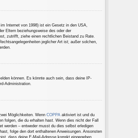
im Internet von 1998) ist ein Gesetz in den USA,
der Eltern beziehungsweise des oder der
t, zutrifft, ziehe einen rechtlichen Beistand zu Rate.
echtsangelegenheiten jeglicher Art ist; außer solchen,
erden.
melden können. Es könnte auch sein, dass deine IP-
rd-Administration.
 zwei Möglichkeiten. Wenn
COPPA
aktiviert ist und du
 folgen, die du erhalten hast. Wenn dies nicht der Fall
tet werden – entweder musst du dies selbst erledigen
en hast, folge den dort enthaltenen Anweisungen. Ansonsten
 bist, dass deine E-Mail-Adresse korrekt eingegeben