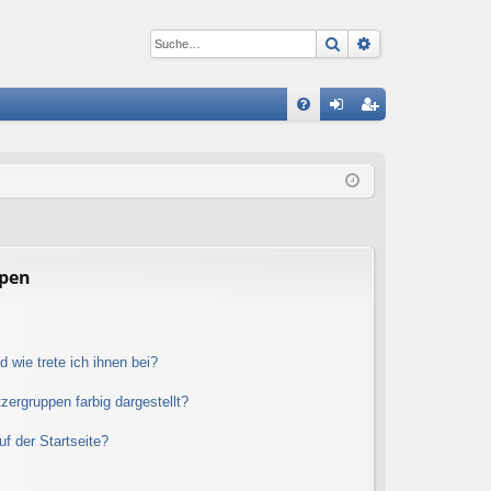
Suche
Erweiterte Suc
S
FA
n
eg
Q
m
ist
el
rie
de
re
n
n
ppen
 wie trete ich ihnen bei?
ergruppen farbig dargestellt?
f der Startseite?