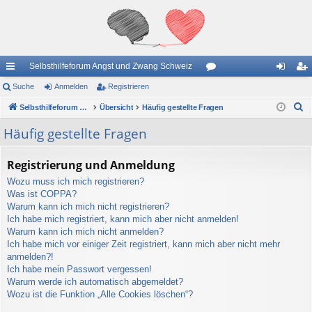
Selbsthilfeforum Angst und Zwang Schweiz
ch
Suche
Anmelden
Registrieren
or
n
eg
S
ne
Selbsthilfeforum Angst und Zwang Schweiz
Übersicht
Häufig gestellte Fragen
en
m
ist
u
llz
el
rie
Häufig gestellte Fragen
c
ug
de
re
h
Registrierung und Anmeldung
e
riff
n
n
Wozu muss ich mich registrieren?
Was ist COPPA?
Warum kann ich mich nicht registrieren?
Ich habe mich registriert, kann mich aber nicht anmelden!
Warum kann ich mich nicht anmelden?
Ich habe mich vor einiger Zeit registriert, kann mich aber nicht mehr
anmelden?!
Ich habe mein Passwort vergessen!
Warum werde ich automatisch abgemeldet?
Wozu ist die Funktion „Alle Cookies löschen“?