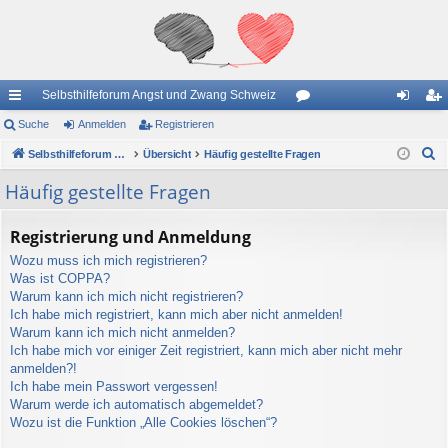
Selbsthilfeforum Angst und Zwang Schweiz
ch
Suche
Anmelden
Registrieren
or
n
eg
S
ne
Selbsthilfeforum Angst und Zwang Schweiz
Übersicht
Häufig gestellte Fragen
en
m
ist
u
llz
el
rie
Häufig gestellte Fragen
c
ug
de
re
h
Registrierung und Anmeldung
e
riff
n
n
Wozu muss ich mich registrieren?
Was ist COPPA?
Warum kann ich mich nicht registrieren?
Ich habe mich registriert, kann mich aber nicht anmelden!
Warum kann ich mich nicht anmelden?
Ich habe mich vor einiger Zeit registriert, kann mich aber nicht mehr
anmelden?!
Ich habe mein Passwort vergessen!
Warum werde ich automatisch abgemeldet?
Wozu ist die Funktion „Alle Cookies löschen“?