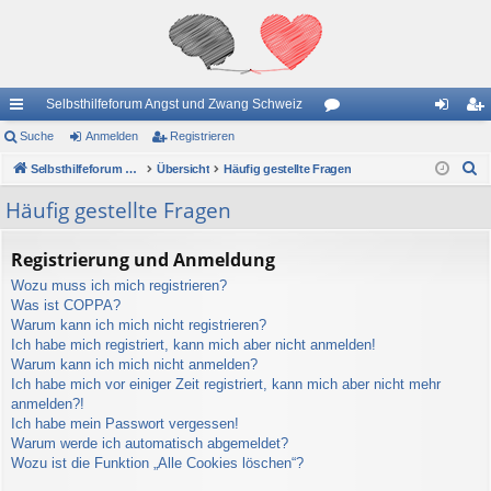
Selbsthilfeforum Angst und Zwang Schweiz
ch
Suche
Anmelden
Registrieren
or
n
eg
S
ne
Selbsthilfeforum Angst und Zwang Schweiz
Übersicht
Häufig gestellte Fragen
en
m
ist
u
llz
el
rie
Häufig gestellte Fragen
c
ug
de
re
h
Registrierung und Anmeldung
e
riff
n
n
Wozu muss ich mich registrieren?
Was ist COPPA?
Warum kann ich mich nicht registrieren?
Ich habe mich registriert, kann mich aber nicht anmelden!
Warum kann ich mich nicht anmelden?
Ich habe mich vor einiger Zeit registriert, kann mich aber nicht mehr
anmelden?!
Ich habe mein Passwort vergessen!
Warum werde ich automatisch abgemeldet?
Wozu ist die Funktion „Alle Cookies löschen“?